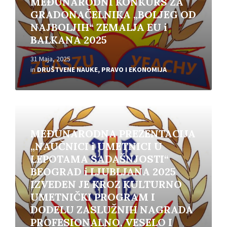
MEĐUNARODNI KONKURS ZA
GRADONAČELNIKA „BOLJEG OD
NAJBOLJIH“ ZEMALJA EU i
BALKANA 2025
31 Maja, 2025
in
DRUŠTVENE NAUKE, PRAVO I EKONOMIJA
Read
More
MEĐUNARODNA PREZENTACIJA
„NAUČNICI i UMETNICI U
LEPOTAMA SADAŠNJOSTI“
BEOGRAD i LJUBLJANA 2025
IZVEDEN JE KROZ KULTURNO
UMETNIČKI PROGRAM I
DODELU ZASLUŽNIH NAGRADA
PROFESIONALNO, VESELO I