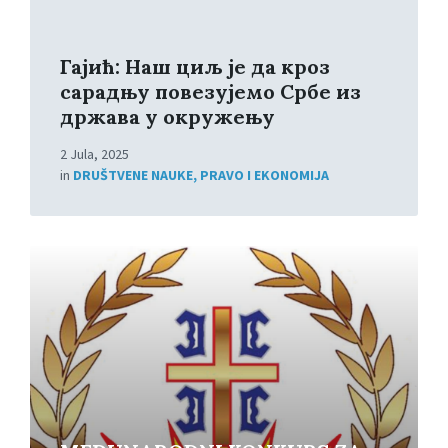
Гајић: Наш циљ је да кроз
сарадњу повезујемо Србе из
држава у окружењу
2 Jula, 2025
in
DRUŠTVENE NAUKE, PRAVO I EKONOMIJA
Read
More