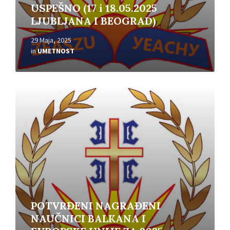
USPEŠNO (17 i 18.05.2025
LJUBLJANA I BEOGRAD)
29 Maja, 2025
in
UMETNOST
Read
More
POTVRĐENI NAGRAĐENI
NAUČNICI BALKANA I