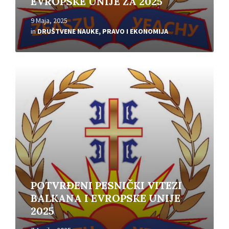
EVROPSKE UNIJE ZA 2025
9 Maja, 2025
in
DRUŠTVENE NAUKE, PRAVO I EKONOMIJA
Read
More
POTVRĐENI PESNIČKI VITEZI
BALKANA I EVROPSKE UNIJE
2025