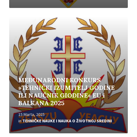
Read
More
MEĐUNARODNI KONKURS
»TEHNIČKI IZUMITELJ GODINE
ILI NAUČNIK GIODINE« EU i
BALKANA 2025
15 Marta, 2025
in
TEHNIČKE NAUKE I NAUKA O ŽIVOTNOJ SREDINI