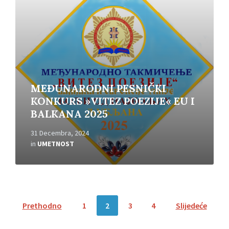
MEĐUNARODNI PESNIČKI
KONKURS »VITEZ POEZIJE« EU I
BALKANA 2025
31 Decembra, 2024
in
UMETNOST
Posts
Prethodno
1
2
3
4
Slijedeće
pagination