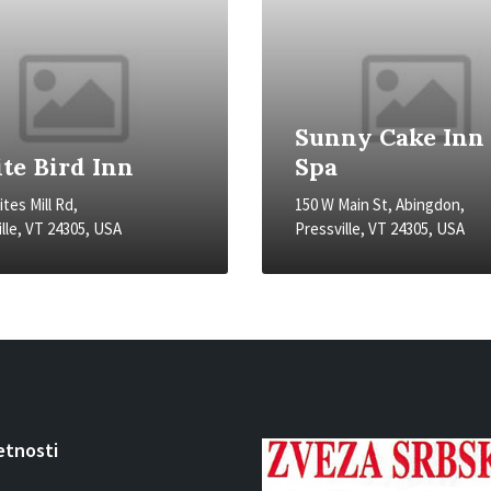
Sunny Cake Inn
te Bird Inn
Spa
tes Mill Rd,
150 W Main St, Abingdon,
lle, VT 24305, USA
Pressville, VT 24305, USA
etnosti