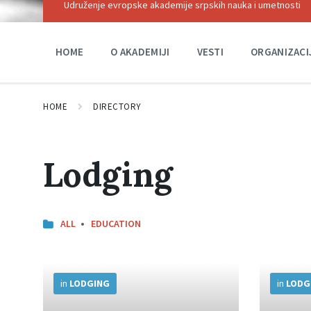
Udruženje evropske akademije srpskih nauka i umetnosti
HOME
O AKADEMIJI
VESTI
ORGANIZACI
HOME
DIRECTORY
Lodging
ALL
EDUCATION
More
More
Info
Info
in
LODGING
in
LODG