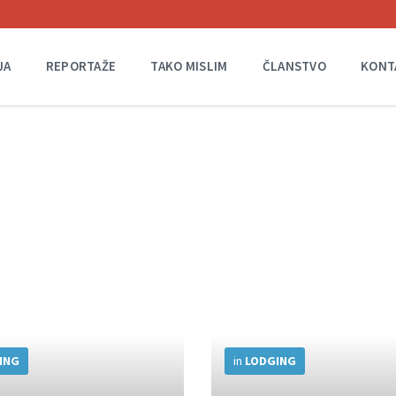
JA
REPORTAŽE
TAKO MISLIM
ČLANSTVO
KONT
More
Info
ING
in
LODGING