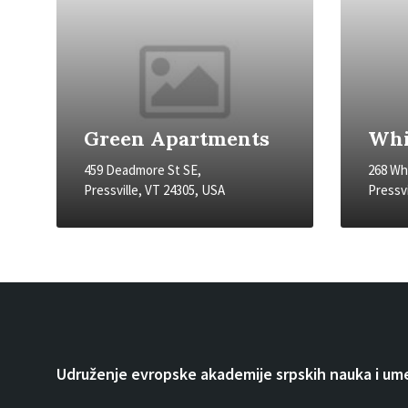
Green Apartments
Whi
459 Deadmore St SE,
268 Whi
Pressville, VT 24305, USA
Pressvi
Udruženje evropske akademije srpskih nauka i um