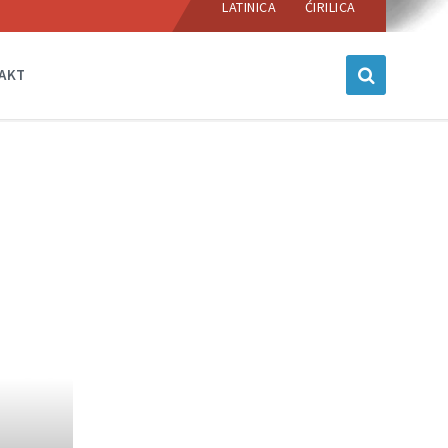
language:
LATINICA
ĆIRILICA
AKT