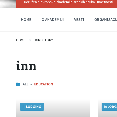
Udruženje evropske akademije srpskih nauka i umetnosti
HOME
O AKADEMIJI
VESTI
ORGANIZACI
HOME
DIRECTORY
inn
ALL
EDUCATION
More
More
Info
Info
in
LODGING
in
LODG