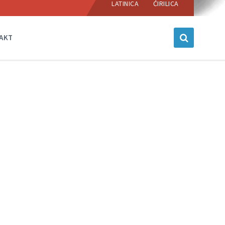
language:
LATINICA
ĆIRILICA
AKT