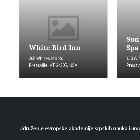
Sun
White Bird Inn
Spa
268 Whites Mill Rd,
150 W 
Pressville, VT 24305, USA
Pressvi
Udruženje evropske akademije srpskih nauka i um