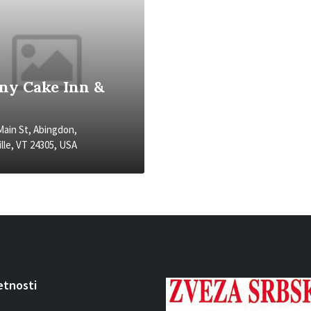
ny Cake Inn &
Main St, Abingdon,
lle, VT 24305, USA
etnosti