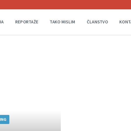
JA
REPORTAŽE
TAKO MISLIM
ČLANSTVO
KONT
ING