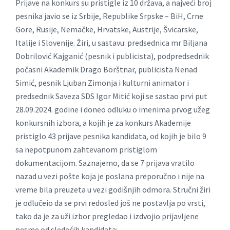
Prijave na konkurs su pristigle iz 10 država, a najveći broj
pesnika javio se iz Srbije, Republike Srpske – BiH, Crne
Gore, Rusije, Nemačke, Hrvatske, Austrije, Švicarske,
Italije i Slovenije. Žiri, u sastavu: predsednica mr Biljana
Dobrilović Kajganić (pesnik i publicista), podpredsednik
počasni Akademik Drago Borštnar, publicista Nenad
Simić, pesnik Ljuban Zimonja i kulturni animator i
predsednik Saveza SDS Igor Mitić koji se sastao prvi put
28.09.2024. godine i doneo odluku o imenima prvog užeg
konkursnih izbora, a kojih je za konkurs Akademije
pristiglo 43 prijave pesnika kandidata, od kojih je bilo 9
sa nepotpunom zahtevanom pristiglom
dokumentacijom. Saznajemo, da se 7 prijava vratilo
nazad u vezi pošte koja je poslana preporučno i nije na
vreme bila preuzeta u vezi godišnjih odmora. Stručni žiri
je odlučeio da se prvi redosled još ne postavlja po vrsti,
tako da je za uži izbor pregledao i izdvojio prijavljene
pesme od sledećih kandidata: