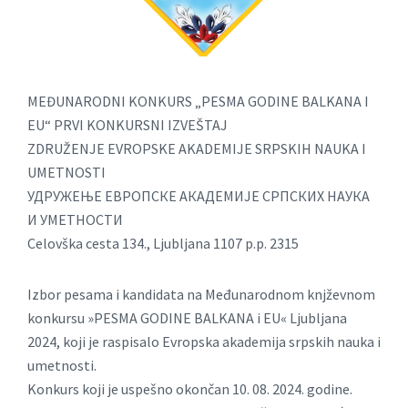
MEĐUNARODNI KONKURS „PESMA GODINE BALKANA I
EU“ PRVI KONKURSNI IZVEŠTAJ
ZDRUŽENJE EVROPSKE AKADEMIJE SRPSKIH NAUKA I
UMETNOSTI
УДРУЖЕЊЕ ЕВРОПСКE АКАДЕМИЈE СРПСКИХ НАУКА
И УМЕТНОСТИ
Celovška cesta 134., Ljubljana 1107 p.p. 2315
Izbor pesama i kandidata na Međunarodnom knjževnom
konkursu »PESMA GODINE BALKANA i EU« Ljubljana
2024, koji je raspisalo Evropska akademija srpskih nauka i
umetnosti.
Konkurs koji je uspešno okončan 10. 08. 2024. godine.