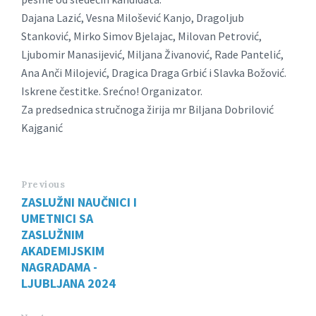
Dajana Lazić, Vesna Milošević Kanjo, Dragoljub
Stanković, Mirko Simov Bjelajac, Milovan Petrović,
Ljubomir Manasijević, Miljana Živanović, Rade Pantelić,
Ana Anči Milojević, Dragica Draga Grbić i Slavka Božović.
Iskrene čestitke. Srećno! Organizator.
Za predsednica stručnoga žirija mr Biljana Dobrilović
Kajganić
Previous
ZASLUŽNI NAUČNICI I
UMETNICI SA
ZASLUŽNIM
AKADEMIJSKIM
NAGRADAMA -
LJUBLJANA 2024