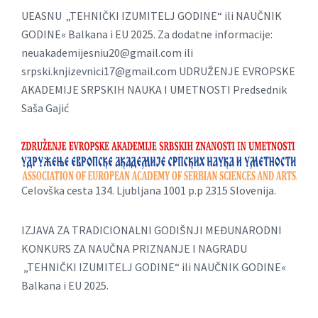
UEASNU „TEHNIČKI IZUMITELJ GODINE“ ili NAUČNIK
GODINE« Balkana i EU 2025. Za dodatne informacije:
neuakademijesniu20@gmail.com
ili
srpski.knjizevnici17@gmail.com
UDRUŽENJE EVROPSKE
AKADEMIJE SRPSKIH NAUKA I UMETNOSTI Predsednik
Saša Gajić
Celovška cesta 134. Ljubljana 1001 p.p 2315 Slovenija.
IZJAVA ZA TRADICIONALNI GODIŠNJI MEĐUNARODNI
KONKURS ZA NAUČNA PRIZNANJE I NAGRADU
„TEHNIČKI IZUMITELJ GODINE“ ili NAUČNIK GODINE«
Balkana i EU 2025.