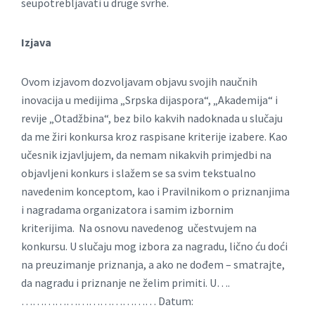
seupotrebljavati u druge svrhe.
Izjava
Ovom izjavom dozvoljavam objavu svojih naučnih
inovacija u medijima „Srpska dijaspora“, „Akademija“ i
revije „Otadžbina“, bez bilo kakvih nadoknada u slučaju
da me žiri konkursa kroz raspisane kriterije izabere. Kao
učesnik izjavljujem, da nemam nikakvih primjedbi na
objavljeni konkurs i slažem se sa svim tekstualno
navedenim konceptom, kao i Pravilnikom o priznanjima
i nagradama organizatora i samim izbornim
kriterijima. Na osnovu navedenog učestvujem na
konkursu. U slučaju mog izbora za nagradu, lično ću doći
na preuzimanje priznanja, a ako ne dođem – smatrajte,
da nagradu i priznanje ne želim primiti. U….
……………………………… Datum: