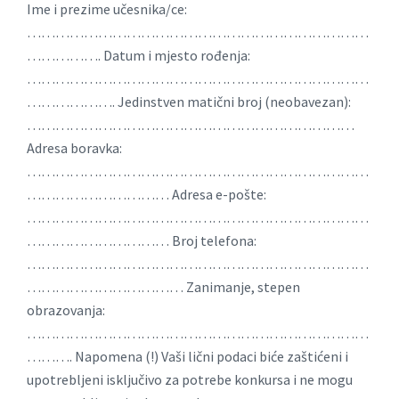
Ime i prezime učesnika/ce:
………………………………………………………………
……………. Datum i mjesto rođenja:
………………………………………………………………
………………. Jedinstven matični broj (neobavezan):
……………………………………………………………
Adresa boravka:
………………………………………………………………
………………………… Adresa e-pošte:
………………………………………………………………
………………………… Broj telefona:
………………………………………………………………
…………………………… Zanimanje, stepen
obrazovanja:
………………………………………………………………
………. Napomena (!) Vaši lični podaci biće zaštićeni i
upotrebljeni isključivo za potrebe konkursa i ne mogu