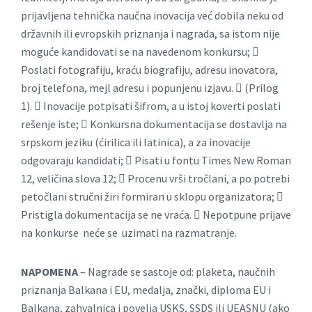
prijavljena tehnička naučna inovacija već dobila neku od
državnih ili evropskih priznanja i nagrada, sa istom nije
moguće kandidovati se na navedenom konkursu; 
Poslati fotografiju, kraću biografiju, adresu inovatora,
broj telefona, mejl adresu i popunjenu izjavu.  (Prilog
1).  Inovacije potpisati šifrom, a u istoj koverti poslati
rešenje iste;  Konkursna dokumentacija se dostavlja na
srpskom jeziku (ćirilica ili latinica), a za inovacije
odgovaraju kandidati;  Pisati u fontu Times New Roman
12, veličina slova 12;  Procenu vrši tročlani, a po potrebi
petočlani stručni žiri formiran u sklopu organizatora; 
Pristigla dokumentacija se ne vraća.  Nepotpune prijave
na konkurse neće se uzimati na razmatranje.
NAPOMENA
– Nagrade se sastoje od: plaketa, naučnih
priznanja Balkana i EU, medalja, znački, diploma EU i
Balkana, zahvalnica i povelja USKS, SSDS ili UEASNU (ako