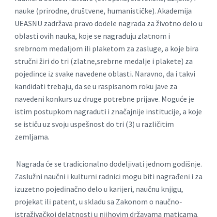
nauke (prirodne, društvene, humanističke). Akademija
UEASNU zadržava pravo dodele nagrada za životno delo u
oblasti ovih nauka, koje se nagrađuju zlatnom i
srebrnom medaljom ili plaketom za zasluge, a koje bira
stručni žiri do tri (zlatne,srebrne medalje i plakete) za
pojedince iz svake navedene oblasti. Naravno, da i takvi
kandidati trebaju, da se u raspisanom roku jave za
navedeni konkurs uz druge potrebne prijave. Moguće je
istim postupkom nagraduti i značajnije institucije, a koje
se ističu uz svoju uspešnost do tri (3) u različitim
zemljama.
Nagrada će se tradicionalno dodeljivati jednom godišnje.
Zaslužni naučni i kulturni radnici mogu biti nagrađeni i za
izuzetno pojedinačno delo u karijeri, naučnu knjigu,
projekat ili patent, u skladu sa Zakonom o naučno-
istraživačkoj delatnosti u njihovim državama maticama.