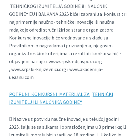
TEHNIČKOG IZUMITELJA GODINE ili NAUČNIK
GODINE“ EU I BALKANA 2025 biće izabrani za konkurs tri
najprimernije naučno- tehničke inovacije ili naučna
rada,koje odredi stručni žiri sa strane organizatora.
Konkursne inovacije biće vrednovane u skladu sa
Pravilnikom o nagradama i priznanjima, njegovim
organizatorskim kriterijima, a rezultati konkursa biće
objavljeni na sajtu: www.srpska-dijaspora.org
, www.srpski-knjizevnici.org i www.akademija-
ueasnu.com .
POTPUNI KONKURSNI MATERIJAL ZA „TEHNIČKI
IZUMITELJ ILI NAUČNIKA GODINE“
 Nazive uz potvrdu naučne inovacije u tekućoj godini
2025. šalju se sa slikama i obrazloženjima u 3 primerka; 
Izumitelji moraju biti stariji od 18. godina;  Ukoliko je