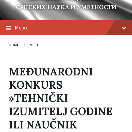
СРПСКИХ НАУКА И УМЕТНОСТИ
Menu
HOME
VESTI
MEĐUNARODNI
KONKURS
»TEHNIČKI
IZUMITELJ GODINE
ILI NAUČNIK