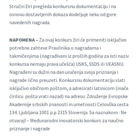
Stručni žiri pregleda konkursnu dokumentaciju i na
osnovu dostavljenih dokaza dodeljuje neku od gore
navedenih nagrada.
NAPOMENA –
Za ovaj konkurs žiri će primeniti isključivo
potrebne zahteve Pravilnika o nagradama i
takmičenjima (nagrađivani iz prošlih godina za isti naziv
konkursa nemaju prava učešća) USKS, SSDS ili UEASNU.
Nagrađeni su dužni na dan uručenja svoja priznanja i
nagrade lično preuzeti. Konkursnu dokumentaciju slati
isključivo običnom poštom, a adresirati latinicom (inače
ćirilicu pošta vrati nazad) na adresu: Združenje Evropske
Akademije srbskih znanosti in umetnosti Celovška cesta
134. Ljubljana 1001 p.p 2315 Slovenija. Sa naznakom : Ne
otvaraj! – Međunarodni inovatorski konkurs za naučno
priznanje i nagrade