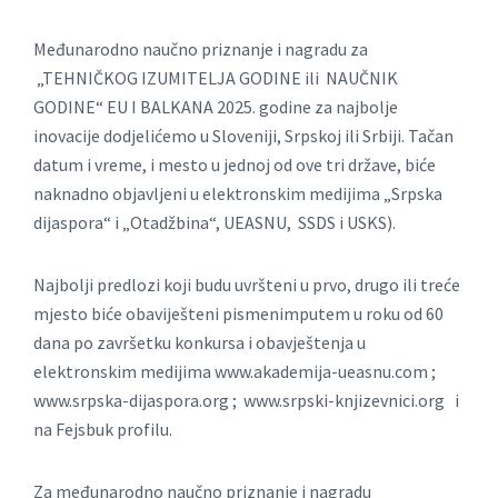
Međunarodno naučno priznanje i nagradu za
„TEHNIČKOG IZUMITELJA GODINE ili NAUČNIK
GODINE“ EU I BALKANA 2025. godine za najbolje
inovacije dodjelićemo u Sloveniji, Srpskoj ili Srbiji. Tačan
datum i vreme, i mesto u jednoj od ove tri države, biće
naknadno objavljeni u elektronskim medijima „Srpska
dijaspora“ i „Otadžbina“, UEASNU, SSDS i USKS).
Najbolji predlozi koji budu uvršteni u prvo, drugo ili treće
mjesto biće obaviješteni pismenimputem u roku od 60
dana po završetku konkursa i obavještenja u
elektronskim medijima www.akademija-ueasnu.com ;
www.srpska-dijaspora.org ; www.srpski-knjizevnici.org i
na Fejsbuk profilu.
Za međunarodno naučno priznanje i nagradu