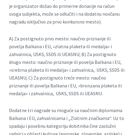
je organizator došao do primerne donacije na račun
svoga subjekta, može se odlučiti i na dodatnu novčanu
nagradu isključivo za prvo konkursno mesto).
A) Za postignuto prvo mesto: naučno priznanje ili
povelja Balkana i EU, »zlatna plaketa ili medalja« i
zahvalnica, USKS, SSDS ili UEASNU; B) Za postignuto
drugo mesto: naučno priznanje ili povelja Balkana i EU,
»srebrna plaketa ili medalja« i zahvalnica, USKS, SSDS ili
UEASNU; C) Za postignuto treće mesto: naučno
priznanje ili povelja Balkana i EU, »bronzana plaketa ili
medalja« i zahvalnica, USKS, SSDS ili UEASNU.
Dodatne tri nagrade su moguće sa naučnim diplomama
Balkana i EU, zahvalnicama i „Zlatnim značkama“. Uz to
spadaju i posebnu kategoriju dobitnika čine zaslužni
radnici u oblasti kulture (evropske, slovenske, azijske) i