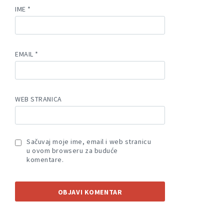
IME
*
EMAIL
*
WEB STRANICA
Sačuvaj moje ime, email i web stranicu
u ovom browseru za buduće
komentare.