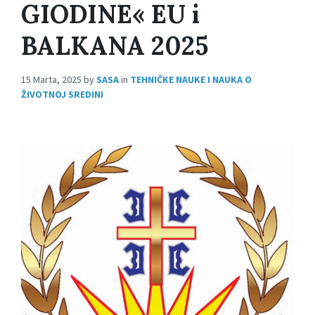
GIODINE« EU i
BALKANA 2025
15 Marta, 2025
by
SASA
in
TEHNIČKE NAUKE I NAUKA O
ŽIVOTNOJ SREDINI