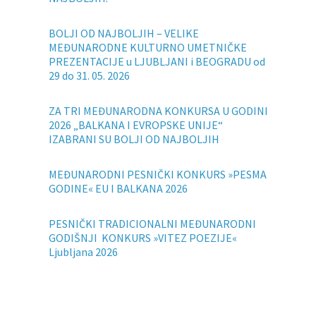
BOLJI OD NAJBOLJIH – VELIKE
MEĐUNARODNE KULTURNO UMETNIČKE
PREZENTACIJE u LJUBLJANI i BEOGRADU od
29 do 31. 05. 2026
ZA TRI MEĐUNARODNA KONKURSA U GODINI
2026 „BALKANA I EVROPSKE UNIJE“
IZABRANI SU BOLJI OD NAJBOLJIH
MEĐUNARODNI PESNIČKI KONKURS »PESMA
GODINE« EU I BALKANA 2026
PESNIČKI TRADICIONALNI MEĐUNARODNI
GODIŠNJI KONKURS »VITEZ POEZIJE«
Ljubljana 2026