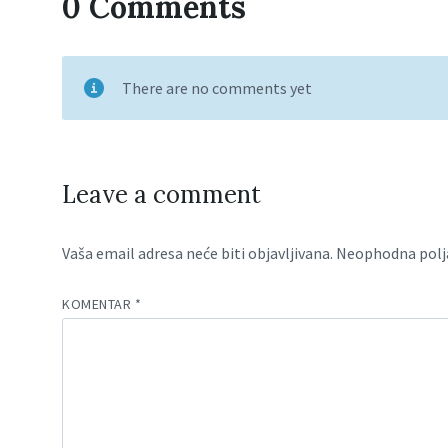
0 Comments
There are no comments yet
Leave a comment
Vaša email adresa neće biti objavljivana.
Neophodna polj
KOMENTAR
*