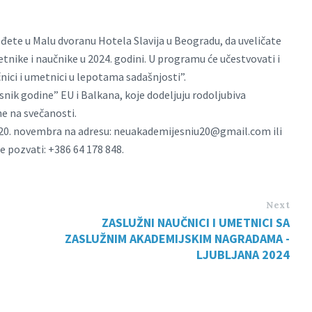
ođete u Malu dvoranu Hotela Slavija u Beogradu, da uveličate
tnike i naučnike u 2024. godini. U programu će učestvovati i
ici i umetnici u lepotama sadašnjosti”.
nik godine” EU i Balkana, koje dodeljuju rodoljubiva
ne na svečanosti.
 20. novembra na adresu:
neuakademijesniu20@gmail.com
ili
 pozvati: +386 64 178 848.
Next
ZASLUŽNI NAUČNICI I UMETNICI SA
ZASLUŽNIM AKADEMIJSKIM NAGRADAMA -
LJUBLJANA 2024