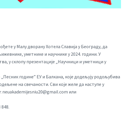
 дођете у Малу дворану Хотела Славија у Београду, да
ижевнике, уметнике и научнике у 2024. години. У
ва, у склопу презентације „Научници и уметници у
„Песник године” ЕУ и Балкана, које додељују родољубива
дељене на свечаности. Сви које желе да наступе у
у:
neuakademijesniu20@gmail.com
или
 848.