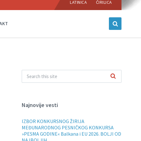
language:
LATINICA
ĆIRILICA
AKT
Najnovije vesti
IZBOR KONKURSNOG ŽIRIJA
MEĐUNARODNOG PESNIČKOG KONKURSA
»PESMA GODINE« Balkana i EU 2026. BOLJI OD
NAJBOLJIH.