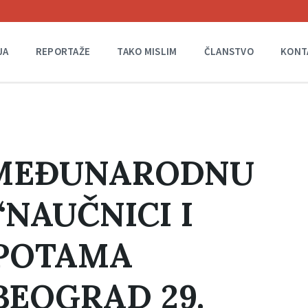
JA
REPORTAŽE
TAKO MISLIM
ČLANSTVO
KONT
 MEĐUNARODNU
“NAUČNICI I
EPOTAMA
BEOGRAD 29.