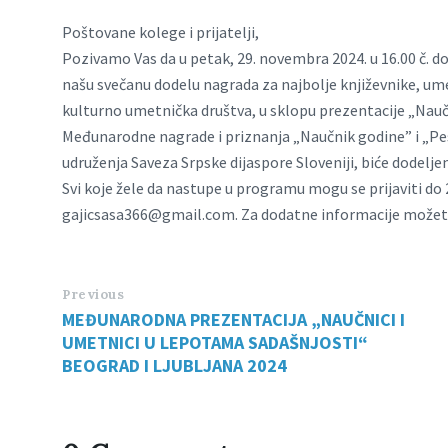
Poštovane kolege i prijatelji,
Pozivamo Vas da u petak, 29. novembra 2024. u 16.00 č. d
našu svečanu dodelu nagrada za najbolje književnike, ume
kulturno umetnička društva, u sklopu prezentacije „Naučn
Međunarodne nagrade i priznanja „Naučnik godine” i „Pes
udruženja Saveza Srpske dijaspore Sloveniji, biće dodelje
Svi koje žele da nastupe u programu mogu se prijaviti do
gajicsasa366@gmail.com
. Za dodatne informacije možete
Previous
MEĐUNARODNA PREZENTACIJA „NAUČNICI I
UMETNICI U LEPOTAMA SADAŠNJOSTI“
BEOGRAD I LJUBLJANA 2024