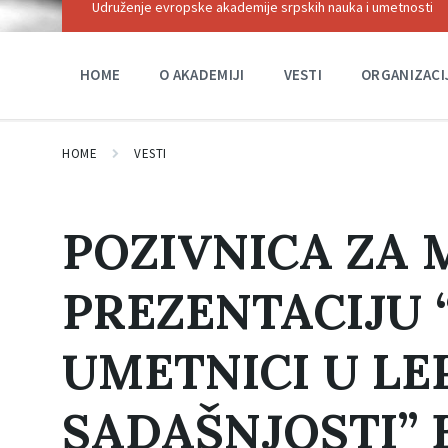
Udruženje evropske akademije srpskih nauka i umetnosti
HOME
O AKADEMIJI
VESTI
ORGANIZACI
HOME
VESTI
POZIVNICA ZA
PREZENTACIJU 
UMETNICI U L
SADAŠNJOSTI” 