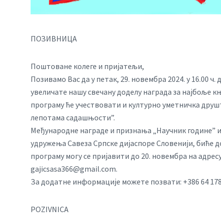
ПОЗИВНИЦА
Поштоване колеге и пријатељи,
Позивамо Вас да у петак, 29. новембра 2024. у 16.00 ч.
увеличате нашу свечану доделу награда за најбоље књ
програму ће учествовати и културно уметничка друшт
лепотама садашњости”.
Међународне награде и признања „Научник године” и 
удружења Савеза Српске дијаспоре Словенији, биће до
програму могу се пријавити до 20. новембра на адрес
gajicsasa366@gmail.com
.
За додатне информације можете позвати: +386 64 178
POZIVNICA