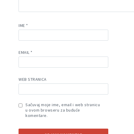
IME
*
EMAIL
*
WEB STRANICA
Sačuvaj moje ime, email i web stranicu
u ovom browseru za buduće
komentare.