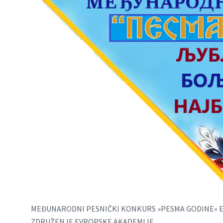
MEĐUNARODNI PESNIČKI KONKURS »PESMA GODINE« EU
ZDRUŽENJE EVROPSKE AKADEMIJE