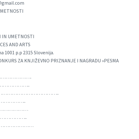
7@gmail.com
UMETNOSTI
 IN UMETNOSTI
CES AND ARTS
na 1001 p.p 2315 Slovenija.
ONKURS ZA KNJIŽEVNO PRIZNANJE I NAGRADU »PESMA
……………………….
……………………..
………………………………………………..
………………..
……………………
………………..
……………………………