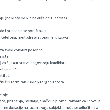
e (ne kraća od 6, a ne duža od 13 strofa).
da i priznanje se poništavaju.
oj telefona, mejl adresu i popunjenu izjavu
a za svaki konkurs posebno.
 iste.
ca) za čije autorstvo odgovaraju kandidati.
ličine 12 t.
ntitet.
čni žiri formiran u sklopu organizatora.
vanje.
a, priznanja, medalja, znački, diploma, zahvalnica i povelja
erne donacije na račun svoga subjekta može se odlučiti i na