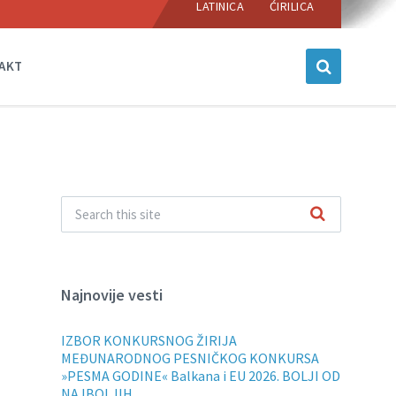
language:
LATINICA
ĆIRILICA
AKT
Najnovije vesti
IZBOR KONKURSNOG ŽIRIJA
MEĐUNARODNOG PESNIČKOG KONKURSA
»PESMA GODINE« Balkana i EU 2026. BOLJI OD
NAJBOLJIH.