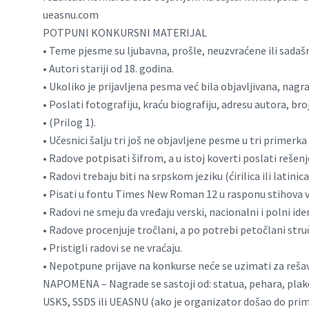
ueasnu.com
POTPUNI KONKURSNI MATERIJAL
• Teme pjesme su ljubavna, prošle, neuzvraćene ili sadašnj
• Autori stariji od 18. godina.
• Ukoliko je prijavljena pesma već bila objavljivana, nagra
• Poslati fotografiju, kraću biografiju, adresu autora, br
• (Prilog 1).
• Učesnici šalju tri još ne objavljene pesme u tri primerk
• Radove potpisati šifrom, a u istoj koverti poslati rešenje
• Radovi trebaju biti na srpskom jeziku (ćirilica ili latini
• Pisati u fontu Times New Roman 12 u rasponu stihova ve
• Radovi ne smeju da vređaju verski, nacionalni i polni ide
• Radove procenjuje tročlani, a po potrebi petočlani stru
• Pristigli radovi se ne vraćaju.
• Nepotpune prijave na konkurse neće se uzimati za reša
NAPOMENA – Nagrade se sastoji od: statua, pehara, plaket
USKS, SSDS ili UEASNU (ako je organizator došao do prim