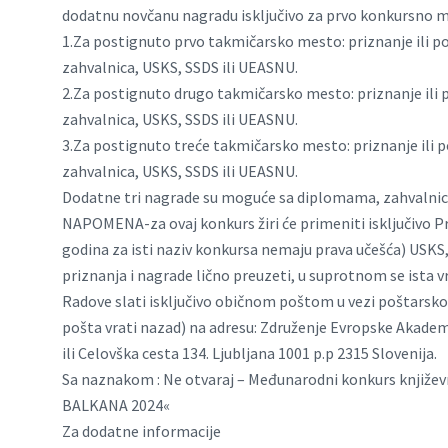
dodatnu novčanu nagradu isključivo za prvo konkursno m
1.Za postignuto prvo takmičarsko mesto: priznanje ili pove
zahvalnica, USKS, SSDS ili UEASNU.
2.Za postignuto drugo takmičarsko mesto: priznanje ili pov
zahvalnica, USKS, SSDS ili UEASNU.
3.Za postignuto treće takmičarsko mesto: priznanje ili po
zahvalnica, USKS, SSDS ili UEASNU.
Dodatne tri nagrade su moguće sa diplomama, zahval
NAPOMENA-za ovaj konkurs žiri će primeniti isključivo P
godina za isti naziv konkursa nemaju prava učešća) USKS,
priznanja i nagrade lično preuzeti, u suprotnom se ista 
Radove slati isključivo običnom poštom u vezi poštarskog 
pošta vrati nazad) na adresu: Združenje Evropske Akadem
ili Celovška cesta 134. Ljubljana 1001 p.p 2315 Slovenija.
Sa naznakom : Ne otvaraj – Međunarodni konkurs knjiž
BALKANA 2024«
Za dodatne informacije