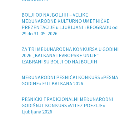
BOLJI OD NAJBOLJIH – VELIKE
MEĐUNARODNE KULTURNO UMETNIČKE
PREZENTACIJE u LJUBLJANI i BEOGRADU od
29 do 31. 05. 2026
ZA TRI MEĐUNARODNA KONKURSA U GODINI
2026 „BALKANA I EVROPSKE UNIJE“
IZABRANI SU BOLJI OD NAJBOLJIH
MEĐUNARODNI PESNIČKI KONKURS »PESMA
GODINE« EU I BALKANA 2026
PESNIČKI TRADICIONALNI MEĐUNARODNI
GODIŠNJI KONKURS »VITEZ POEZIJE«
Ljubljana 2026