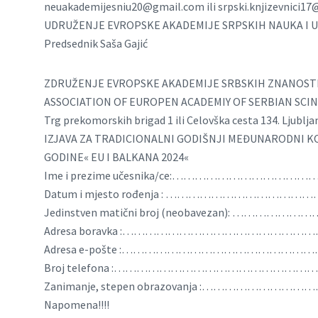
neuakademijesniu20@gmail.com
ili
srpski.knjizevnici1
UDRUŽENJE EVROPSKE AKADEMIJE SRPSKIH NAUKA I 
Predsednik Saša Gajić
ZDRUŽENJE EVROPSKE AKADEMIJE SRBSKIH ZNANOSTI
ASSOCIATION OF EUROPEN ACADEMIY OF SERBIAN SCIN
Trg prekomorskih brigad 1 ili Celovška cesta 134. Ljublja
IZJAVA ZA TRADICIONALNI GODIŠNJI MEĐUNARODNI K
GODINE« EU I BALKANA 2024«
Ime i prezime učesnika/ce:…………………………
Datum i mjesto rođenja : ……………………………
Jedinstven matični broj (neobavezan): …
Adresa boravka :…………………………………………
Adresa e-pošte :………………………………………
Broj telefona :……………………………………………
Zanimanje, stepen obrazovanja :………………
Napomena!!!!