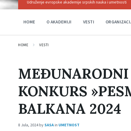
Udruženje evropske akademije srpskih nauka i umetnosti
HOME
O AKADEMIJI
VESTI
ORGANIZACI
HOME
VESTI
MEĐUNARODNI 
KONKURS »PESM
BALKANA 2024
8 Jula, 2024
by
SASA
in
UMETNOST