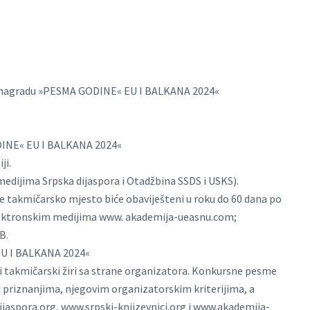
 i nagradu »PESMA GODINE« EU I BALKANA 2024«
DINE« EU I BALKANA 2024«
ji.
edijima Srpska dijaspora i Otadžbina SSDS i USKS).
reće takmičarsko mjesto biće obaviješteni u roku do 60 dana po
lektronskim medijima www. akademija-ueasnu.com;
B.
EU I BALKANA 2024«
di takmičarski žiri sa strane organizatora. Konkursne pesme
i priznanjima, njegovim organizatorskim kriterijima, a
dijaspora.org, www.srpski-knjizevnici.org i www.akademija-