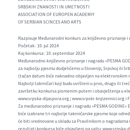
SRBSKIH ZNANOSTI IN UMETNOSTI
ASSOCIATION OF EUROPEN ACADEMIY
OF SERBIAN SCINCES AND ARTS
Razpisuje Međunarodni konkurs za književno priznanje
Početak : 10. jul 2024
Kaj konkursa : 10. septembar 2024
Međunarodno književno priznanje i nagradu »PESMA GO
za najbolju pjesmu dodjelićemo u Sloveniji, Srpskoj ili Srbi
(tačan datum biće naknadno objavljen na elektronskim m
Najbolji takmičari koji budu uvršteni u prvo, drugo ili t
završetku konkursa pismenim putem i obavještenja u e
www.srpska-dijaspora.org ; www.srpski-knjizevnici.org i F
Za međunarodno priznanje i nagradu »PESMA GODINE« 
biće izabrane tri najbolje takmičarske pjesme koje odre
će biti vrednovane u skladu sa Pravilnikom o nagradama 
rezultati konkursa biće objavljeni na sajtu: www.srpska-