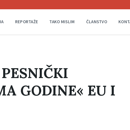
JA
REPORTAŽE
TAKO MISLIM
ČLANSTVO
KONT
PESNIČKI
A GODINE« EU I