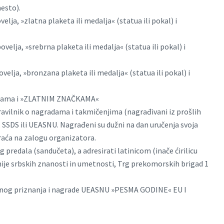
esto).
lja, »zlatna plaketa ili medalja« (statua ili pokal) i
elja, »srebrna plaketa ili medalja« (statua ili pokal) i
velja, »bronzana plaketa ili medalja« (statua ili pokal) i
nicama i »ZLATNIM ZNAČKAMA«
ravilnik o nagradama i takmičenjima (nagrađivani iz prošlih
 SSDS ili UEASNU. Nagrađeni su dužni na dan uručenja svoja
vraća na zalogu organizatora.
predala (sandučeta), a adresirati latinicom (inače ćirilicu
ije srbskih znanosti in umetnosti, Trg prekomorskih brigad 1
evnog priznanja i nagrade UEASNU »PESMA GODINE« EU I